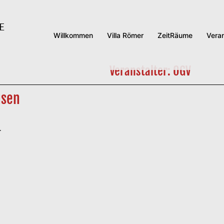
Willkommen
Villa Römer
ZeitRäume
Vera
Veranstalter: OGV
usen
…